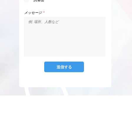
問
試着会
メッセージ
い
送信する