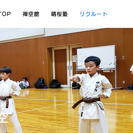
TOP
禅空館
晴桜塾
リクルート
空