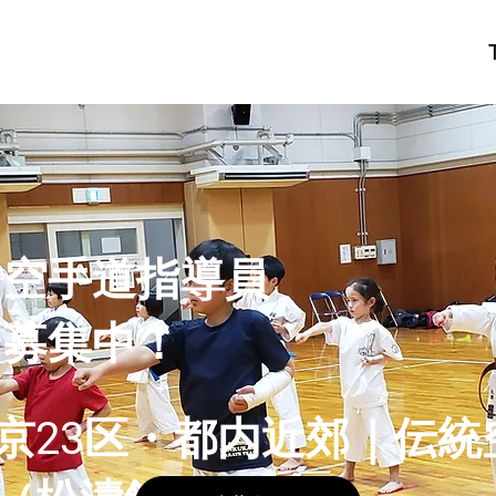
空手道指導員
募集中！
京23区・都内近郊｜伝統