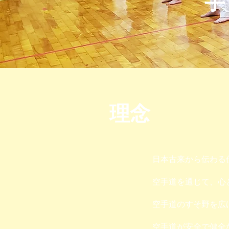
手
理念
日本古来から伝わる
空手道を通じて、心
空手道のすそ野を広
空手道が安全で健全