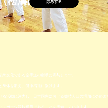
（松濤館流）
応募する
伝統文化である空手道の継承に寄与します。
と身体を鍛え、健康増進に繋げます。
げる活動に注力し、日本国内における競技人口の増加に努めま
なスポーツ競技種目であることを周知していきます。